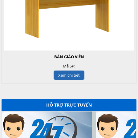
BÀN GIÁO VIÊN
Mã SP:
Xem chi tiết
HỖ TRỢ TRỰC TUYẾN