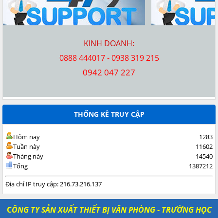
KINH DOANH:
0888 444017 - 0938 319 215
0942 047 227
THỐNG KÊ TRUY CẬP
Hôm nay
1283
Tuần này
11602
Tháng này
14540
Tổng
1387212
Địa chỉ IP truy cập: 216.73.216.137
C
ÔNG TY SẢN XUẤT THIẾT BỊ VĂN PHÒNG - TRƯỜNG HỌC