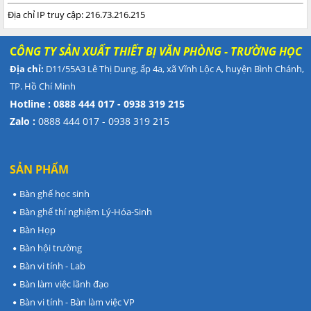
Địa chỉ IP truy cập: 216.73.216.215
C
ÔNG TY SẢN XUẤT THIẾT BỊ VĂN PHÒNG - TRƯỜNG HỌC
Địa chỉ:
D11/55A3 Lê Thị Dung, ấp 4a, xã Vĩnh Lộc A, huyện Bình Chánh,
TP. Hồ Chí Minh
Hotline : 0888 444 017 - 0938 319 215
Zalo :
0888 444 017 - 0938 319 215
SẢN PHẨM
Bàn ghế học sinh
Bàn ghế thí nghiệm Lý-Hóa-Sinh
Bàn Họp
Bàn hội trường
Bàn vi tính - Lab
Bàn làm việc lãnh đạo
Bàn vi tính - Bàn làm việc VP