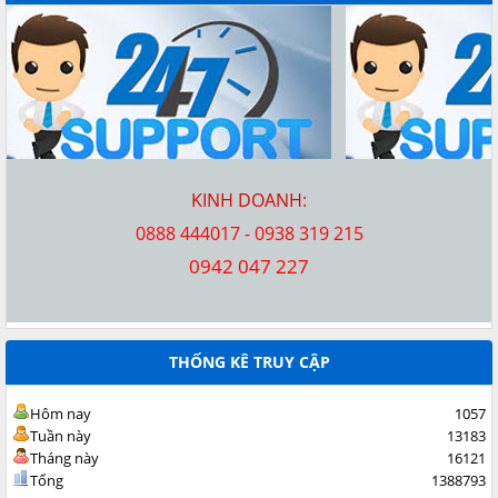
KINH DOANH:
0888 444017 - 0938 319 215
0942 047 227
THỐNG KÊ TRUY CẬP
Hôm nay
1057
Tuần này
13183
Tháng này
16121
Tổng
1388793