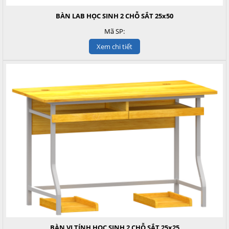
BÀN LAB HỌC SINH 2 CHỖ SẮT 25x50
Mã SP:
Xem chi tiết
BÀN VI TÍNH HỌC SINH 2 CHỖ SẮT 25x25