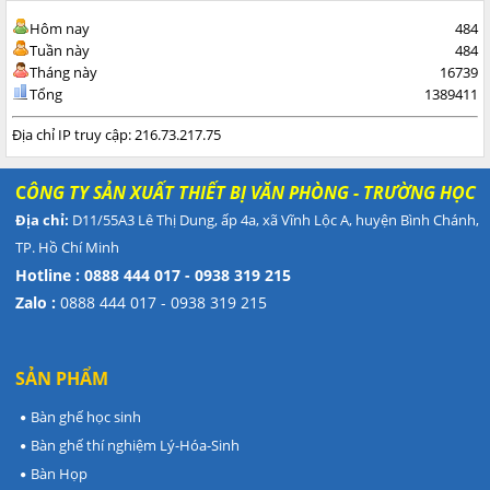
Hôm nay
484
Tuần này
484
Tháng này
16739
Tổng
1389411
Địa chỉ IP truy cập: 216.73.217.75
C
ÔNG TY SẢN XUẤT THIẾT BỊ VĂN PHÒNG - TRƯỜNG HỌC
Địa chỉ:
D11/55A3 Lê Thị Dung, ấp 4a, xã Vĩnh Lộc A, huyện Bình Chánh,
TP. Hồ Chí Minh
Hotline : 0888 444 017 - 0938 319 215
Zalo :
0888 444 017 - 0938 319 215
SẢN PHẨM
Bàn ghế học sinh
Bàn ghế thí nghiệm Lý-Hóa-Sinh
Bàn Họp