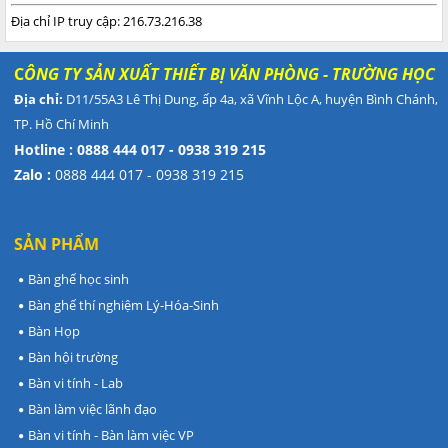
Địa chỉ IP truy cập: 216.73.216.38
C
ÔNG TY SẢN XUẤT THIẾT BỊ VĂN PHÒNG - TRƯỜNG HỌC
Địa chỉ:
D11/55A3 Lê Thị Dung, ấp 4a, xã Vĩnh Lộc A, huyện Bình Chánh,
TP. Hồ Chí Minh
Hotline : 0888 444 017 - 0938 319 215
Zalo :
0888 444 017 - 0938 319 215
SẢN PHẨM
Bàn ghế học sinh
Bàn ghế thí nghiệm Lý-Hóa-Sinh
Bàn Họp
Bàn hội trường
Bàn vi tính - Lab
Bàn làm việc lãnh đạo
Bàn vi tính - Bàn làm việc VP