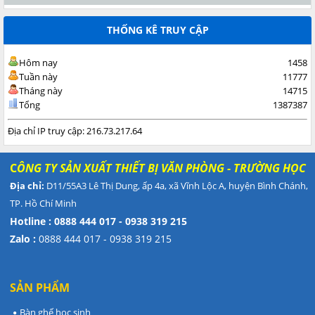
THỐNG KÊ TRUY CẬP
Hôm nay
1458
Tuần này
11777
Tháng này
14715
Tổng
1387387
Địa chỉ IP truy cập: 216.73.217.64
C
ÔNG TY SẢN XUẤT THIẾT BỊ VĂN PHÒNG - TRƯỜNG HỌC
Địa chỉ:
D11/55A3 Lê Thị Dung, ấp 4a, xã Vĩnh Lộc A, huyện Bình Chánh,
TP. Hồ Chí Minh
Hotline : 0888 444 017 - 0938 319 215
Zalo :
0888 444 017 - 0938 319 215
SẢN PHẨM
Bàn ghế học sinh