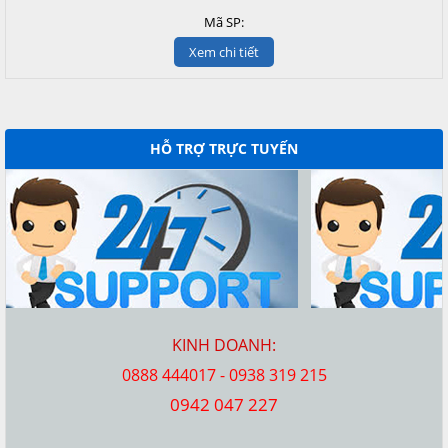
Mã SP:
Xem chi tiết
HỖ TRỢ TRỰC TUYẾN
KINH DOANH:
0888 444017 - 0938 319 215
0942 047 227