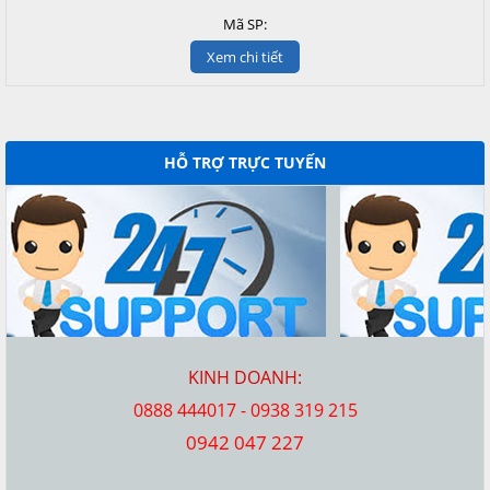
Mã SP:
Xem chi tiết
HỖ TRỢ TRỰC TUYẾN
KINH DOANH:
0888 444017 - 0938 319 215
0942 047 227