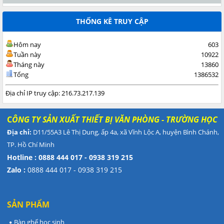
THỐNG KÊ TRUY CẬP
Hôm nay
603
Tuần này
10922
Tháng này
13860
Tổng
1386532
Địa chỉ IP truy cập: 216.73.217.139
C
ÔNG TY SẢN XUẤT THIẾT BỊ VĂN PHÒNG - TRƯỜNG HỌC
Địa chỉ:
D11/55A3 Lê Thị Dung, ấp 4a, xã Vĩnh Lộc A, huyện Bình Chánh,
TP. Hồ Chí Minh
Hotline : 0888 444 017 - 0938 319 215
Zalo :
0888 444 017 - 0938 319 215
SẢN PHẨM
Bàn ghế học sinh